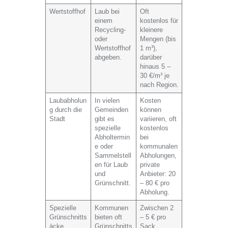
Wertstoffhof
Laub bei
Oft
einem
kostenlos für
Recycling-
kleinere
oder
Mengen (bis
Wertstoffhof
1 m³),
abgeben.
darüber
hinaus 5 –
30 €/m³ je
nach Region.
Laubabholun
In vielen
Kosten
g durch die
Gemeinden
können
Stadt
gibt es
variieren, oft
spezielle
kostenlos
Abholtermin
bei
e oder
kommunalen
Sammelstell
Abholungen,
en für Laub
private
und
Anbieter: 20
Grünschnitt.
– 80 € pro
Abholung.
Spezielle
Kommunen
Zwischen 2
Grünschnitts
bieten oft
– 5 € pro
äcke
Grünschnitts
Sack