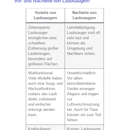
Vor- und Nachteile von Laubsaugern
Vorteile von
Nachteile von
Laubsaugern
Laubsaugern
Zeitersparnis
:
Lärmbelästigung
:
Laubsauger
Laubsauger sind oft
ermöglichen eine
sehr laut und
schnellere
können die
Entfernung großer
Umgebung und
Laubmengen,
Nachbarn stören.
besonders auf
größeren Flächen.
Multifunktional
:
Umweltschädlich
:
Viele Modelle haben
Vor allem
auch eine Saug- und
benzinbetriebene
Häckselfunktion,
Geräte erzeugen
sodass das Laub
Abgase und tragen
direkt zerkleinert
zur
und einfacher
Luftverschmutzung
entsorgt werden
bei. Auch für Tiere
kann.
können sie zum Tod
führen.
Kraftaufwand
Kosten
: Laubsauger,