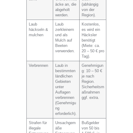
äcke an, die
(abhängig
abgeholt
von der
werden.
Region).
Laub
Laub
Kostenlos,
häckseln &
zerkleinern
es wird ein
mulchen
und als
Häcksler
Mulch auf
benötigt
Beeten
(Miete: ca.
verwenden.
20 – 50 € pro
Tag).
Verbrennen
Laub in
Genehmigun
bestimmten
g: 10 – 50 €
ländlichen
je nach
Gebieten
Region.
unter
Sicherheitsm
Auflagen
aßnahmen
verbrennen
ggf. extra.
(Genehmigu
ng
erforderlich).
Strafen für
Unsachgem
Bußgelder
illegale
äße
von 50 bis