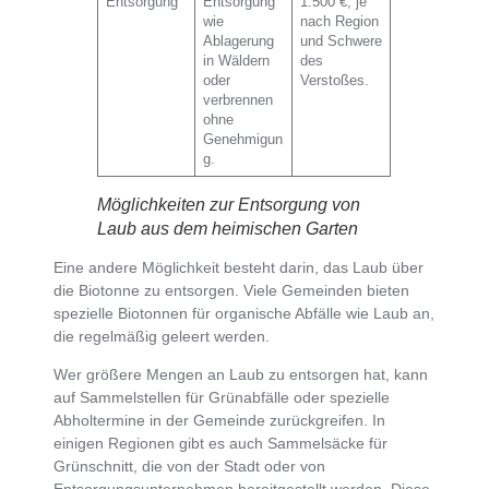
Entsorgung
Entsorgung
1.500 €, je
wie
nach Region
Ablagerung
und Schwere
in Wäldern
des
oder
Verstoßes.
verbrennen
ohne
Genehmigun
g.
Möglichkeiten zur Entsorgung von
Laub aus dem heimischen Garten
Eine andere Möglichkeit besteht darin, das
Laub über
die Biotonne zu entsorgen
. Viele Gemeinden bieten
spezielle Biotonnen für organische Abfälle wie Laub
an,
die regelmäßig geleert werden.
Wer größere Mengen an Laub zu entsorgen hat, kann
auf
Sammelstellen für Grünabfälle oder spezielle
Abholtermine in der Gemeinde
zurückgreifen. In
einigen Regionen gibt es auch
Sammelsäcke für
Grünschnitt
, die von der Stadt oder von