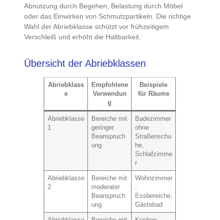
Abnutzung durch Begehen
, Belastung durch Möbel
oder das Einwirken von Schmutzpartikeln. Die richtige
Wahl der Abriebklasse schützt vor frühzeitigem
Verschleiß und erhöht die Haltbarkeit.
Übersicht der Abriebklassen
Abriebklass
Empfohlene
Beispiele
e
Verwendun
für Räume
g
Abriebklasse
Bereiche mit
Badezimmer
1
geringer
ohne
Beanspruch
Straßenschu
ung
he,
Schlafzimme
r
Abriebklasse
Bereiche mit
Wohnzimmer
2
moderater
,
Beanspruch
Essbereiche,
ung
Gästebad
Abriebklasse
Bereiche mit
Küchen,