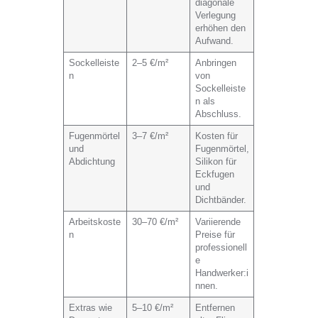
diagonale
Verlegung
erhöhen den
Aufwand.
Sockelleiste
2–5 €/m²
Anbringen
n
von
Sockelleiste
n als
Abschluss.
Fugenmörtel
3–7 €/m²
Kosten für
und
Fugenmörtel,
Abdichtung
Silikon für
Eckfugen
und
Dichtbänder.
Arbeitskoste
30–70 €/m²
Variierende
n
Preise für
professionell
e
Handwerker:i
nnen.
Extras wie
5–10 €/m²
Entfernen