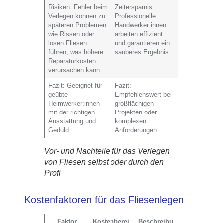
Risiken
: Fehler beim
Zeitersparnis
:
Verlegen können zu
Professionelle
späteren Problemen
Handwerker:innen
wie Rissen oder
arbeiten effizient
losen Fliesen
und garantieren ein
führen, was höhere
sauberes Ergebnis.
Reparaturkosten
verursachen kann.
Fazit
: Geeignet für
Fazit
:
geübte
Empfehlenswert bei
Heimwerker:innen
großflächigen
mit der richtigen
Projekten oder
Ausstattung und
komplexen
Geduld.
Anforderungen.
Vor- und Nachteile für das Verlegen
von Fliesen selbst oder durch den
Profi
Kostenfaktoren für das Fliesenlegen
Faktor
Kostenberei
Beschreibu