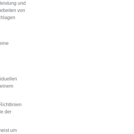
leistung und
arbeiten von
chlagen
eine
iduellen
i einem
Richtlinien
e der
meist um