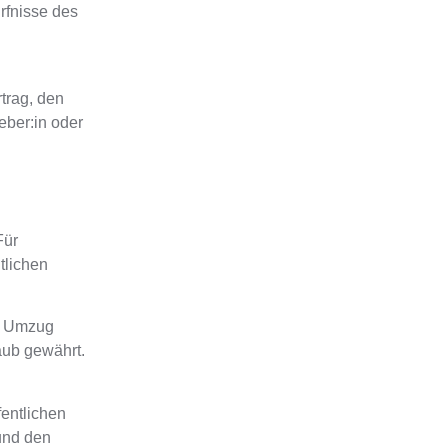
rfnisse des
rtrag, den
eber:in oder
Für
ntlichen
r Umzug
aub gewährt
.
entlichen
 und den