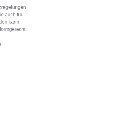
zregelungen
ie auch für
rden kann
 formgerecht
n