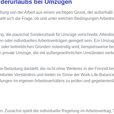
nderurlaubs bei Umzügen
llung von der Arbeit aus einem wichtigen Grund
, der außerhalb
lt sich die Frage, ob und unter
welchen Bedingungen Arbeitn
ng, die pauschal Sonderurlaub für Umzüge vorschreibt
. Allerdi
en oder individuellen Arbeitsverträgen geregelt
sein. Ein Umzug 
n oder betrieblichen Gründen notwendig wird
, beispielsweise b
uch private Umzüge, die mit außergewöhnlichen Umständen verb
che Belastung
darstellt, die nicht ohne Weiteres in der Freizeit be
mitunter Verständnis und bieten im Sinne der Work-Life-Balance 
elungen im eigenen Arbeitsverhältnis zu prüfen und gegebenenfa
en
: Zunächst spielt die
individuelle Regelung im Arbeitsvertrag, T