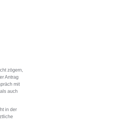
cht zögern,
er Antrag
spräch mit
 als auch
t in der
tliche