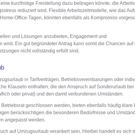
ne kurzfristige Freistellung dazu beitragen könnte, die Arbeits
sstress reduziert wird.
Flexible Arbeitszeitmodelle, wie das Auf
Home-Office-Tagen, könnten ebenfalls als Kompromiss vorges
zu stellen und Lösungen anzubieten, Engagement und
 wird. Ein gut begründeter Antrag kann somit die Chancen auf 
ngen nicht vollständig erfüllt sind.
ub
ugsurlaub in Tarifverträgen, Betriebsvereinbarungen oder indiv
ische Klauseln enthalten, die den Anspruch auf Sonderurlaub be
uflich oder privat) und den damit verbundenen Umständen.
 Betriebsrat geschlossen werden, bieten ebenfalls häufig klare 
ngen berücksichtigen die besonderen Bedürfnisse und Umständ
gen angepasst werden
.
pruch auf Umzugsurlaub verankert sein
. Hierbei handelt es sich 