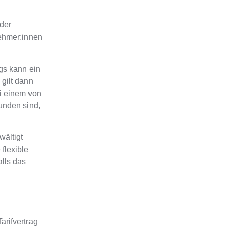
 der
ehmer:innen
ngs kann ein
gilt
dann
ei einem von
unden sind,
wältigt
flexible
lls das
arifvertrag