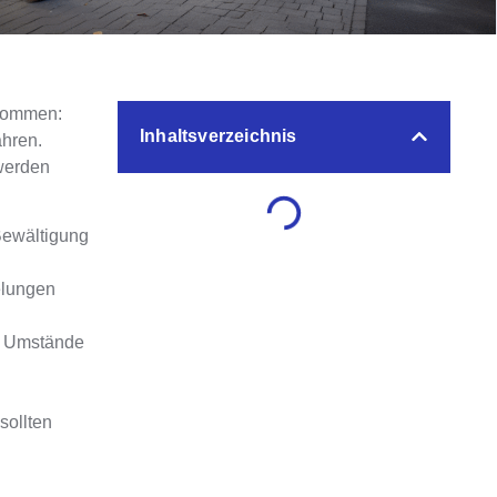
fkommen:
Inhaltsverzeichnis
hren.
 werden
Bewältigung
elungen
re Umstände
sollten