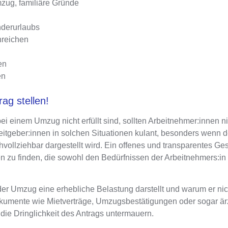
zug, familiäre Gründe
nderurlaubs
nreichen
en
en
ag stellen!
 einem Umzug nicht erfüllt sind, sollten Arbeitnehmer:innen ni
beitgeber:innen in solchen Situationen kulant, besonders wenn d
ollziehbar dargestellt wird
. Ein offenes und transparentes Ge
en zu finden, die sowohl den Bedürfnissen der Arbeitnehmers:in
er Umzug eine erhebliche Belastung darstellt und warum er nich
kumente wie Mietverträge, Umzugsbestätigungen oder sogar ärz
die Dringlichkeit des Antrags untermauern.