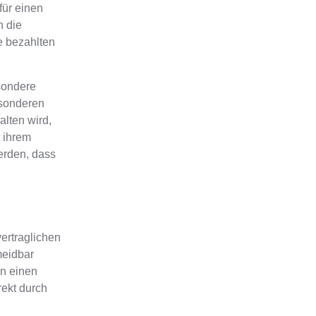
für einen
h die
e bezahlten
sondere
esonderen
alten wird,
t ihrem
erden, dass
ertraglichen
meidbar
an einen
rekt durch