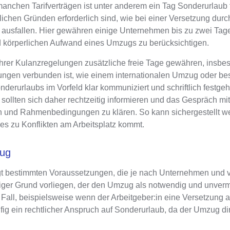
 manchen Tarifverträgen ist unter anderem
ein Tag Sonderurlaub 
lichen Gründen erforderlich sind, wie bei einer Versetzung durc
 ausfallen
. Hier gewähren einige Unternehmen
bis zu zwei Tag
d körperlichen Aufwand eines Umzugs zu berücksichtigen.
ihrer Kulanzregelungen zusätzliche freie Tage gewähren, insbe
ungen verbunden ist, wie einem internationalen Umzug oder b
nderurlaubs im Vorfeld klar kommuniziert und schriftlich festgeh
sollten sich daher rechtzeitig informieren und das Gespräch mi
ten und Rahmenbedingungen zu klären. So kann sichergestellt w
 es zu Konflikten am Arbeitsplatz kommt.
zug
gt bestimmten Voraussetzungen
, die je nach Unternehmen und v
ftiger Grund vorliegen
, der den
Umzug als notwendig und unver
 Fall, beispielsweise wenn der Arbeitgeber:in eine Versetzung 
fig ein rechtlicher Anspruch auf Sonderurlaub, da der Umzug di