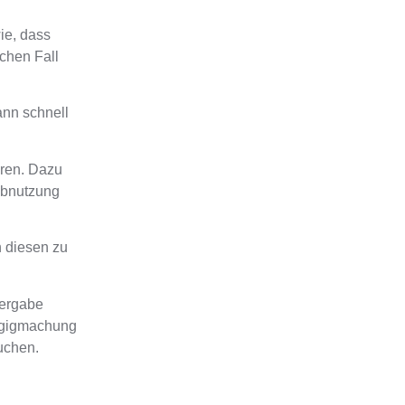
wie, dass
chen Fall
ann schnell
eren
. Dazu
Abnutzung
n diesen zu
bergabe
ängigmachung
suchen
.