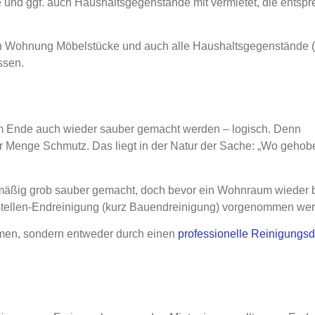
und ggf. auch Haushaltsgegenstände mit vermietet, die entsp
en Wohnung
Möbelstücke
und auch
alle Haushaltsgegenstände
(
ssen
.
 am Ende auch wieder sauber gemacht werden
– logisch. Denn
 Menge Schmutz. Das liegt in der Natur der Sache: „Wo gehobel
mäßig grob sauber gemacht
, doch
bevor ein Wohnraum wieder
Baustellen-Endreinigung (kurz Bauendreinigung) vorgenommen we
mmen, sondern entweder durch einen
professionelle Reinigungsdi