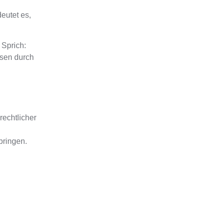
eutet es,
. Sprich:
esen durch
echtlicher
bringen.