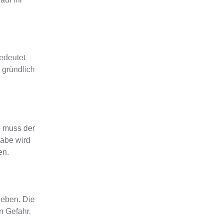
bedeutet
 gründlich
e muss der
abe wird
en.
rgeben
. Die
n Gefahr,