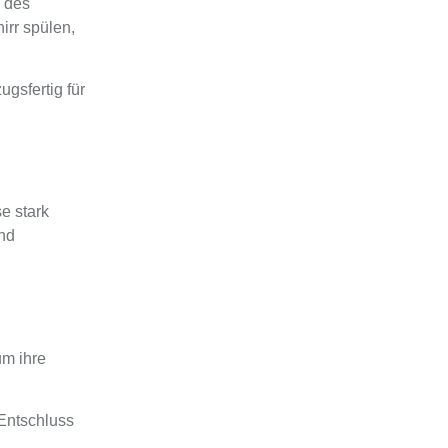
e des
irr spülen,
gsfertig für
se stark
nd
um ihre
 Entschluss