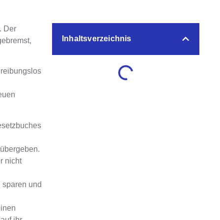
. Der
Inhaltsverzeichnis
gebremst,
 reibungslos
neuen
esetzbuches
u übergeben
.
r nicht
u sparen und
einen
auf ihr