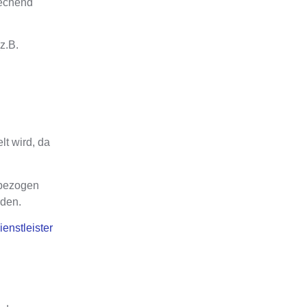
rechend
z.B.
t wird, da
 bezogen
rden
.
enstleister