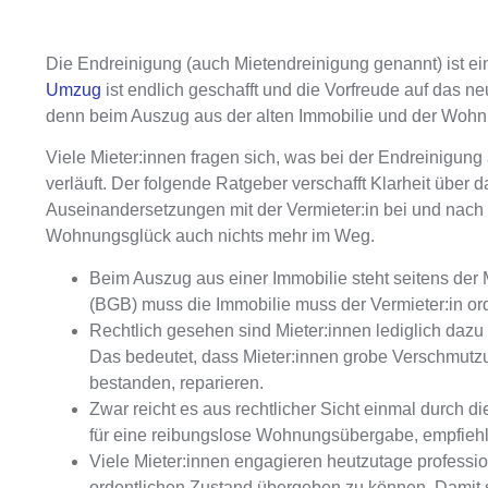
Die Endreinigung
(auch
Mietendreinigung
genannt) ist 
Umzug
ist endlich geschafft und die Vorfreude auf das n
denn
beim Auszug aus der alten Immobilie und der Wohn
Viele Mieter:innen fragen sich, was bei der
Endreinigung
verläuft
. Der folgende Ratgeber verschafft Klarheit übe
Auseinandersetzungen mit der Vermieter:in bei und na
Wohnungsglück auch nichts mehr im Weg.
Beim Auszug aus einer Immobilie steht seitens der 
(BGB)
muss die Immobilie muss der Vermieter:in
Rechtlich gesehen sind Mieter:innen lediglich dazu
Das bedeutet, dass Mieter:innen
grobe Verschmutz
bestanden, reparieren
.
Zwar reicht es aus rechtlicher Sicht einmal durch 
für eine reibungslose Wohnungsübergabe
, empfieh
Viele Mieter:innen engagieren heutzutage professi
ordentlichen Zustand übergeben zu können. Damit sp