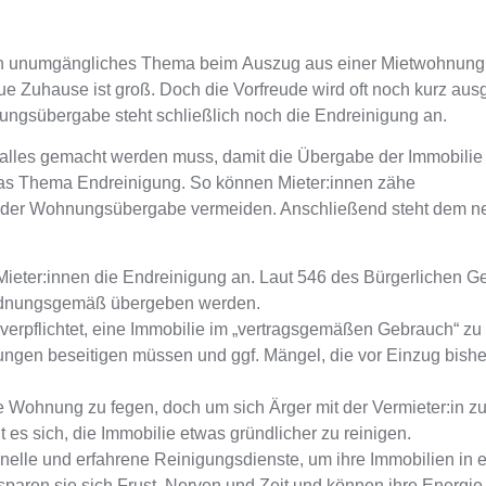
ein unumgängliches Thema beim
Auszug aus einer Mietwohnung
eue Zuhause ist groß. Doch die Vorfreude wird oft noch kurz aus
ungsübergabe steht schließlich noch die Endreinigung an
.
 alles gemacht werden muss
, damit die
Übergabe der Immobilie
r das Thema Endreinigung. So können Mieter:innen
zähe
ch der Wohnungsübergabe vermeiden
. Anschließend steht dem 
Mieter:innen die Endreinigung an. Laut
546 des Bürgerlichen G
 ordnungsgemäß übergeben werden
.
verpflichtet, eine Immobilie im „vertragsgemäßen Gebrauch“ z
ungen beseitigen
müssen und ggf.
Mängel, die vor Einzug bishe
die Wohnung zu fegen,
doch um sich Ärger mit der Vermieter:in z
lt es sich, die Immobilie etwas gründlicher zu reinigen.
onelle und erfahrene Reinigungsdienste
, um ihre Immobilien in 
aren sie sich Frust, Nerven und Zeit und können ihre Energie 