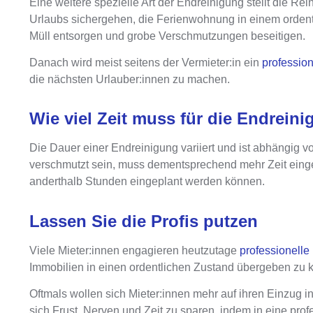
Eine weitere spezielle Art der Endreinigung stellt die 
Urlaubs sichergehen,
die Ferienwohnung in einem ordent
Müll entsorgen und grobe Verschmutzungen beseitigen.
Danach wird meist seitens der Vermieter:in ein
professio
die nächsten Urlauber:innen zu machen.
Wie viel Zeit muss für die Endrein
Die
Dauer einer Endreinigung
variiert und ist
abhängig vo
verschmutzt sein, muss dementsprechend mehr Zeit eingep
anderthalb Stunden eingeplant
werden können.
Lassen Sie die Profis putzen
Viele Mieter:innen engagieren heutzutage
professionelle
Immobilien in einen ordentlichen Zustand übergeben zu 
Oftmals wollen sich Mieter:innen mehr auf ihren Einzug 
sich
Frust, Nerven und Zeit zu sparen, indem in eine profe